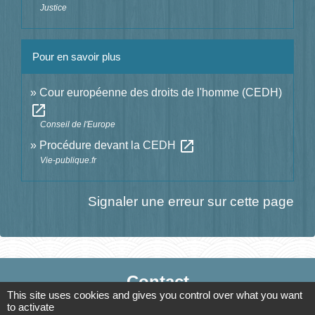
Justice
Pour en savoir plus
Cour européenne des droits de l'homme (CEDH)
open_in_new
Conseil de l'Europe
open_in_new
Procédure devant la CEDH
Vie-publique.fr
Signaler une erreur sur cette page
Contact
This site uses cookies and gives you control over what you want
Mairie de Jasney
to activate