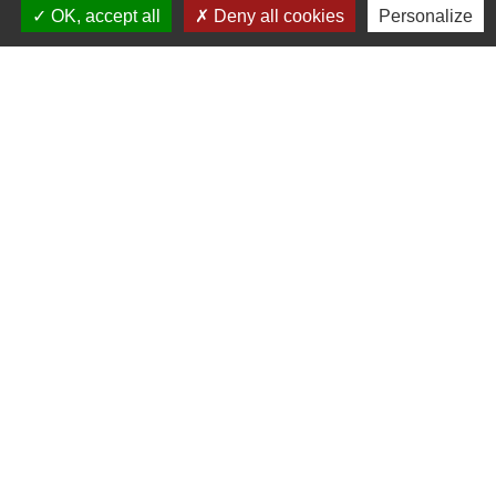
OK, accept all
Deny all cookies
Personalize
3, Le Château
70800 Jasney - FRANCE
+33 3 84 49 81 16
Contact par formulaire
Liens
Communauté de Communes de la Haute Comté
OT Luxeuil Vosges du Sud
Association pour le Développement du Pays
des 3 Provinces
Découvrir Anjeux
Mentions légales
-
Politique de confidentialité
-