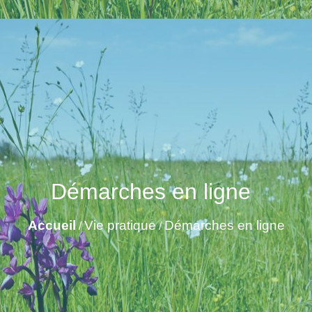
Démarches en ligne
Accueil
Vie pratique
Démarches en ligne
/
/