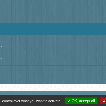
es
es
Contact
 control over what you want to activate
OK, accept all