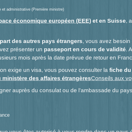
le et administrative (Première ministre)
space économique européen (EEE)
et en Suisse
, 
part des autres pays étrangers
, vous avez besoin
evez présenter un
passeport en cours de validité
. 
lusieurs mois après la date prévue de retour en Franc
tion exige un visa, vous pouvez consulter la
fiche du
 ministère des affaires étrangères
Conseils aux v
gner auprès du consulat ou de l'ambassade du pays
rance
 que vous êtes autorisé à vous rendre dans un pays 