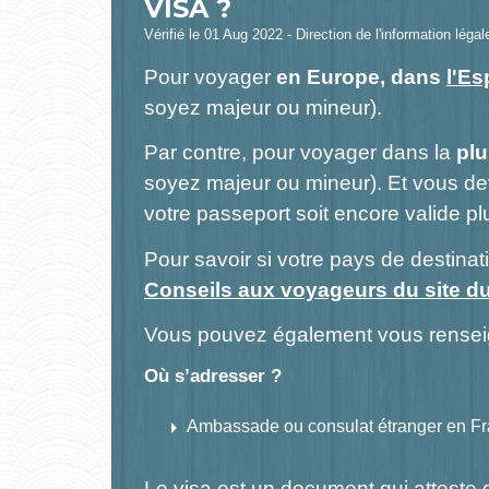
VISA ?
Vérifié le 01 Aug 2022 - Direction de l'information léga
Pour voyager
en Europe, dans
l'E
soyez majeur ou mineur).
Par contre, pour voyager dans la
plu
soyez majeur ou mineur). Et vous d
votre passeport soit encore valide p
Pour savoir si votre pays de destina
Conseils aux voyageurs du site du
Vous pouvez également vous rensei
Où s’adresser ?
arrow_right
Ambassade ou consulat étranger en F
Le visa est un document qui atteste