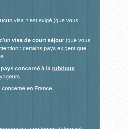
aucun visa n'est exigé (que vous
 d'un
visa de court séjour
(que vous
Attention : certains pays exigent que
e.
 pays concerné à la
rubrique
oyageurs
.
 concerné en France.
étranger pour un temps déterminé.