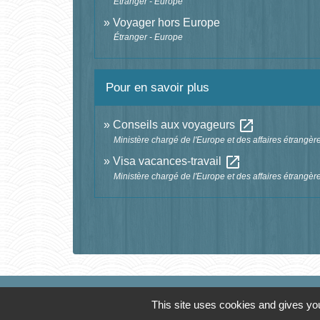
Étranger - Europe
Voyager hors Europe
Étranger - Europe
Pour en savoir plus
open_in_new
Conseils aux voyageurs
Ministère chargé de l'Europe et des affaires étrangèr
open_in_new
Visa vacances-travail
Ministère chargé de l'Europe et des affaires étrangèr
This site uses cookies and gives you