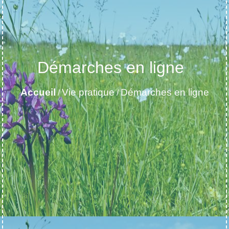
Démarches en ligne
Accueil
Vie pratique
Démarches en ligne
/
/