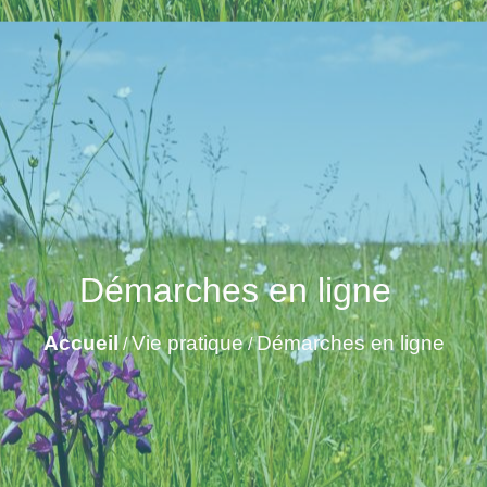
Démarches en ligne
Accueil
Vie pratique
Démarches en ligne
/
/