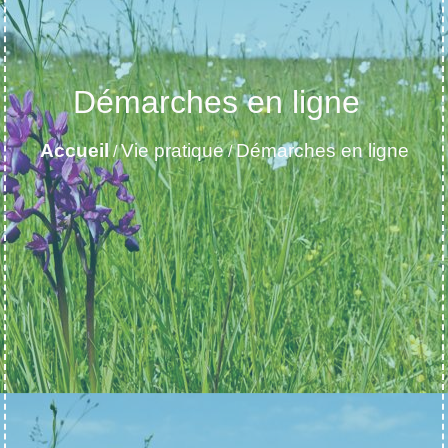
Démarches en ligne
Accueil
Vie pratique
Démarches en ligne
/
/