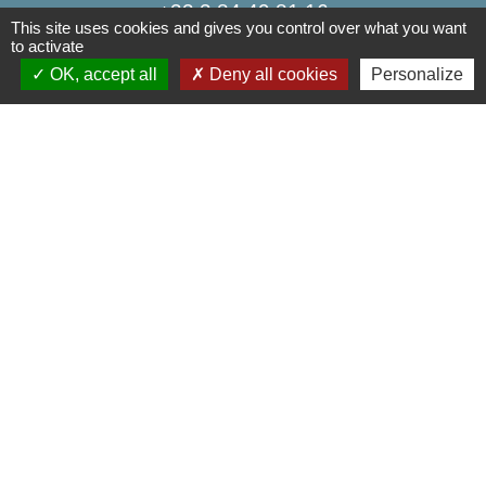
+33 3 84 49 81 16
This site uses cookies and gives you control over what you want
to activate
Contact par formulaire
OK, accept all
Deny all cookies
Personalize
Liens
Communauté de Communes de la Haute Comté
OT Luxeuil Vosges du Sud
Association pour le Développement du Pays
des 3 Provinces
Découvrir Anjeux
Mentions légales
-
Politique de confidentialité
-
Accessibilité
-
Plan du site
-