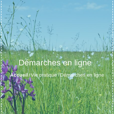
Démarches en ligne
Accueil
Vie pratique
Démarches en ligne
/
/