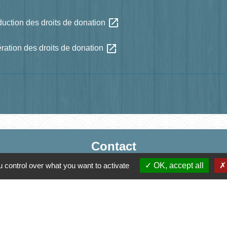
open_in_new
duction des droits de donation
open_in_new
ération des droits de donation
Contact
Mairie de Jasney
 control over what you want to activate
OK, accept all
3, Le Château
70800 Jasney - FRANCE
+33 3 84 49 81 16
Contact par formulaire