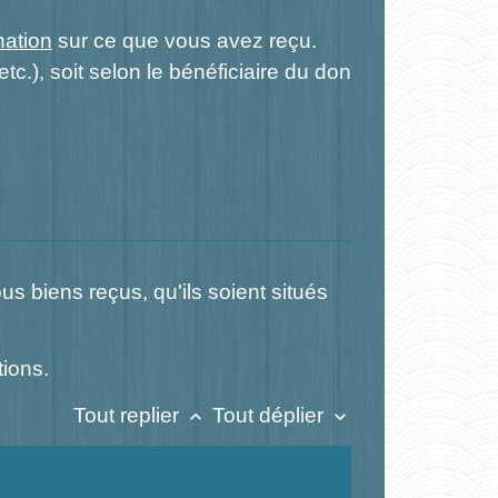
nation
sur ce que vous avez reçu.
tc.), soit selon le bénéficiaire du don
ous biens reçus, qu'ils soient situés
tions.
Tout replier
Tout déplier
keyboard_arrow_up
keyboard_arrow_down