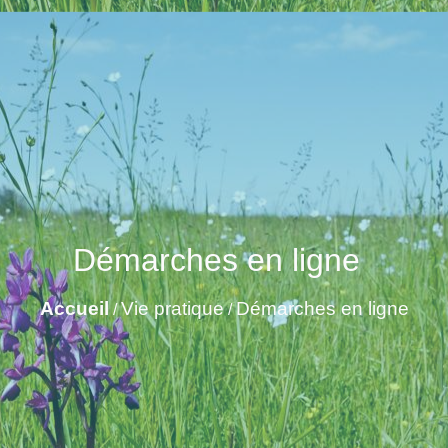
Démarches en ligne
Accueil
Vie pratique
Démarches en ligne
/
/